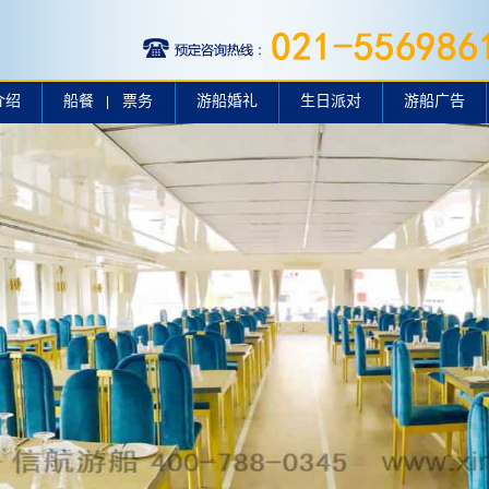
介绍
船餐
票务
游船婚礼
生日派对
游船广告
|