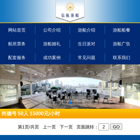
网站首页
公司介绍
游船介绍
游船船餐
航班票务
游船婚礼
生日派对
游船广告
配套服务
成功案例
常见问题
联系我们
尚德号 50人 15000元/小时
第1页/共页 上一页 下一页 页面跳转：