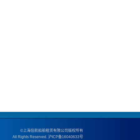
·庆祝华为公司游船晚
宴成功举办黄埔号
·庆祝华为公司游船晚
宴成功举办2018
·庆祝华为公司游船晚
宴成功举办
·庆祝华为公司游船晚
宴成功举办
·庆祝雅诗兰黛游船晚
宴成功举办。
·庆祝张韶涵全球演唱
会发布会成功举办
·庆祝华为亚太区会议
游船晚宴成功举办
·庆祝湖南卫视“偶像
©上海信航船舶租赁有限公司版权所有
来了”年度收官拍摄成
All Rights Reserved.
沪ICP备16040633号