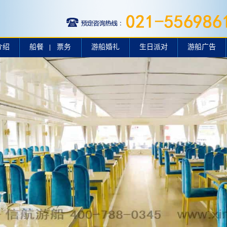
介绍
船餐
票务
游船婚礼
生日派对
游船广告
|