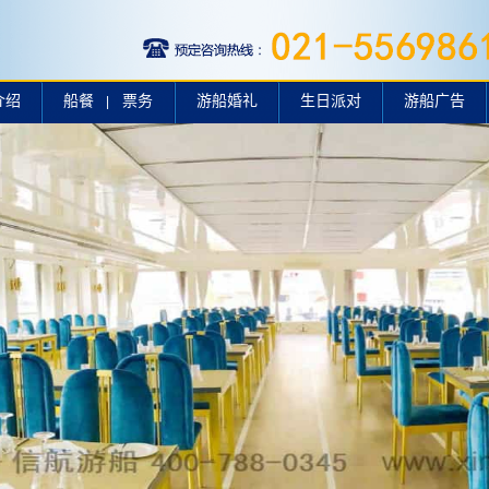
介绍
船餐
票务
游船婚礼
生日派对
游船广告
|