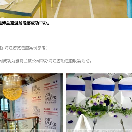
雅诗兰黛游船晚宴成功举办。
船-浦江游览包船案例参考：
司成功为雅诗兰黛公司举办浦江游船包船晚宴活动。