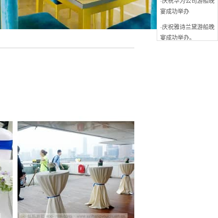
·庆祝雅诗兰黛游船晚
宴成功举办。
·庆祝张韶涵全球演唱
会发布会成功举办
·庆祝华为亚太区会议
游船晚宴成功举办
·庆祝湖南卫视“偶像
来了”年度收官拍摄成
功
·庆祝绿地澳洲客户答
谢会游船晚宴成功举
办
·庆祝长江会年会游船
晚宴成功举办
·庆祝辉瑞制药年会游
船晚宴成功举办