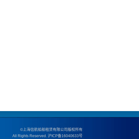
·庆祝华为公司游船晚
宴成功举办
·庆祝雅诗兰黛游船晚
宴成功举办。
·庆祝张韶涵全球演唱
会发布会成功举办
·庆祝华为亚太区会议
游船晚宴成功举办
·庆祝湖南卫视“偶像
来了”年度收官拍摄成
功
·庆祝绿地澳洲客户答
谢会游船晚宴成功举
办
·庆祝长江会年会游船
晚宴成功举办
©上海信航船舶租赁有限公司版权所有
All Rights Reserved.
沪ICP备16040633号
·庆祝辉瑞制药年会游