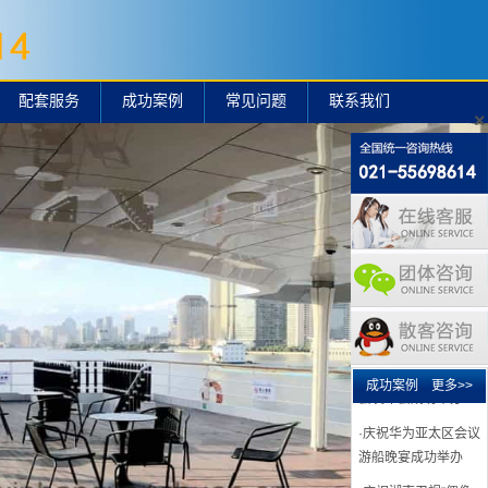
·庆祝UNIFY公司游船
晚宴成功举办
·庆祝华为公司游船晚
宴成功举办黄埔号
配套服务
成功案例
常见问题
联系我们
·庆祝华为公司游船晚
×
宴成功举办2018
·庆祝华为公司游船晚
宴成功举办
·庆祝华为公司游船晚
宴成功举办
·庆祝雅诗兰黛游船晚
宴成功举办。
·庆祝张韶涵全球演唱
会发布会成功举办
成功案例
更多>>
·庆祝华为亚太区会议
游船晚宴成功举办
·庆祝湖南卫视“偶像