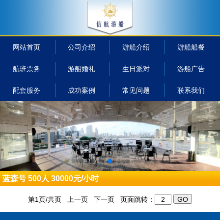
网站首页
公司介绍
游船介绍
游船船餐
航班票务
游船婚礼
生日派对
游船广告
配套服务
成功案例
常见问题
联系我们
蓝森号 500人 30000元/小时
第1页/共页 上一页 下一页 页面跳转：